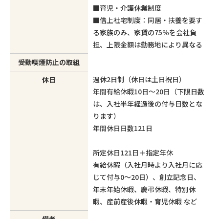
■育児・介護休業制度
■借上社宅制度：同居・扶養を要す
る家族のみ、家賃の75％を会社負
担、上限金額は勤務地により異なる
受動喫煙防止の取組
週休2日制（休日は土日祝日）
休日
年間有給休暇10日～20日（下限日数
は、入社半年経過後の付与日数とな
ります）
年間休日日数121日
所定休日121日＋指定年休
有給休暇（入社月時より入社月に応
じて付与0～20日）、創立記念日、
年末年始休暇、慶弔休暇、特別休
暇、産前産後休暇・育児休暇 など