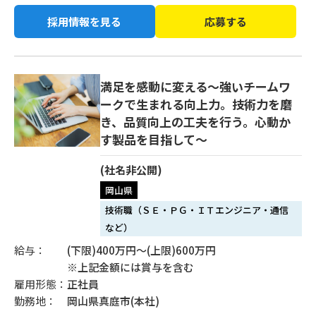
採用情報を見る
応募する
満足を感動に変える〜強いチームワ
ークで生まれる向上力。技術力を磨
き、品質向上の工夫を行う。心動か
す製品を目指して〜
(社名非公開)
岡山県
技術職（ＳＥ・ＰＧ・ＩＴエンジニア・通信
など）
給与：
(下限)400万円〜(上限)600万円
※上記金額には賞与を含む
雇用形態：
正社員
勤務地：
岡山県真庭市(本社)