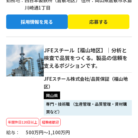
勤務地：
西日本製鉄所（倉敷地区） 住所：岡山県倉敷市水島
川崎通1丁目
採用情報を見る
応募する
JFEスチール【福山地区】｜分析と
検査で品質をつくる。製品の信頼を
支えるポジションです。
JFEスチール株式会社/品質保証（福山地
区）
岡山県
専門・技術職 （生産管理・品質管理・資材購
買など）
年間休日120日以上
経験者歓迎
給与：
500万円～1,100万円