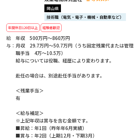
岡山県
技術職（電気・電子・機械・自動車など）
年間休日120日以上
経験者歓迎
給
年収 500万円～860万円
与：
月収 29.7万円～50.7万円（うち固定残業代または管理
職手当 4万～10.5万）
給与については役職、経歴により変わります。
赴任の場合は、別途赴任手当があります。
＜残業手当＞
有
＜給与補足＞
※上記年収は賞与を含む金額です。
■昇給：年1回（昨年年6月実績）
■賞与：年2回（上期12月・下期3月）