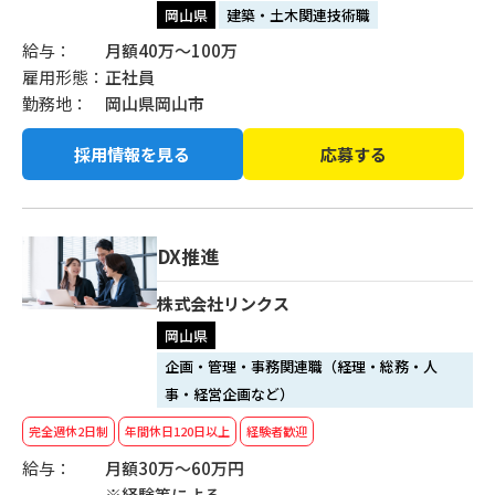
岡山県
建築・土木関連技術職
給与：
月額40万～100万
雇用形態：
正社員
勤務地：
岡山県岡山市
採用情報を見る
応募する
DX推進
株式会社リンクス
岡山県
企画・管理・事務関連職（経理・総務・人
事・経営企画など）
完全週休2日制
年間休日120日以上
経験者歓迎
給与：
月額30万～60万円
※経験等による