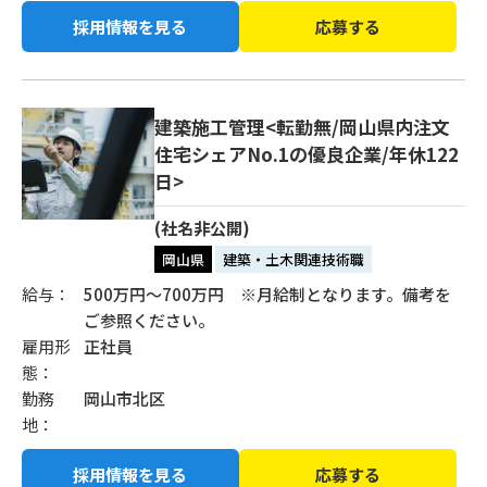
採用情報を見る
応募する
建築施工管理<転勤無/岡山県内注文
住宅シェアNo.1の優良企業/年休122
日>
(社名非公開)
岡山県
建築・土木関連技術職
給与：
500万円〜700万円 ※月給制となります。備考を
ご参照ください。
雇用形
正社員
態：
勤務
岡山市北区
地：
採用情報を見る
応募する