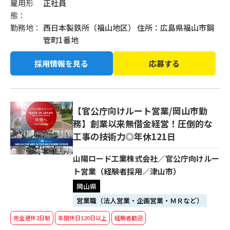
雇用形
正社員
態：
勤務地：
西日本製鉄所（福山地区） 住所：広島県福山市鋼
管町1番地
採用情報を見る
応募する
【官公庁向けルート営業/岡山市勤
務】創業以来無借金経営！圧倒的な
工事の技術力◎年休121日
山陽ロード工業株式会社／官公庁向けルー
ト営業（経験者採用／津山市）
岡山県
営業職（法人営業・企画営業・ＭＲなど）
完全週休2日制
年間休日120日以上
経験者歓迎