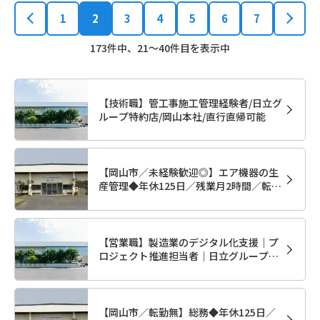
1
2
3
4
5
6
7
173件中、21～40件目を表示中
【技術職】管工事施工管理経験者/日立グ
ループ特約店/岡山本社/直行直帰可能
【岡山市／未経験歓迎◎】エア機器の生
産管理◆年休125日／残業月2時間／転勤
無／10年間離職率0％ 正社員転勤なし
職種未経験歓迎業種未経験歓迎
【営業職】製造業のデジタル化支援｜プ
ロジェクト推進担当者｜日立グループ特
約店/岡山本社/直行直帰可能
【岡山市／転勤無】総務◆年休125日／