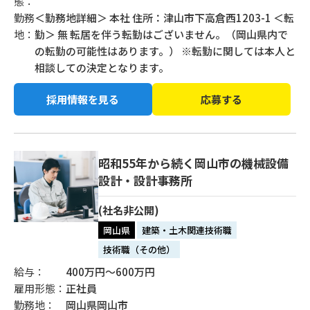
態：
勤務
＜勤務地詳細＞ 本社 住所：津山市下高倉西1203-1 ＜転
地：
勤＞ 無 転居を伴う転勤はございません。（岡山県内で
の転勤の可能性はあります。） ※転勤に関しては本人と
相談しての決定となります。
採用情報を見る
応募する
昭和55年から続く岡山市の機械設備
設計・設計事務所
(社名非公開)
岡山県
建築・土木関連技術職
技術職（その他）
給与：
400万円〜600万円
雇用形態：
正社員
勤務地：
岡山県岡山市