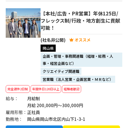
【本社/広告・PR営業】年休125日/
フレックス制/行政・地方創生に貢献
可能！
(社名非公開)
岡山県
企画・管理・事務関連職（経理・総務・人
事・経営企画など）
クリエイティブ関連職
営業職（法人営業・企画営業・ＭＲなど）
完全週休2日制
年間休日120日以上
経験者歓迎
給与：
月給制
月給 200,000円～300,000円
雇用形態：
正社員
勤務地：
岡山県岡山市北区内山下1-3-1