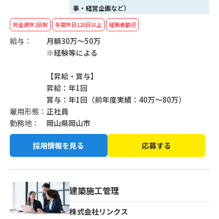
事・経営企画など）
完全週休2日制
年間休日120日以上
経験者歓迎
給与：
月額30万～50万
※経験等による
【昇給・賞与】
昇給：年1回
賞与：年1回（前年度実績：40万～80万）
雇用形態：
正社員
勤務地：
岡山県岡山市
採用情報を見る
応募する
建築施工管理
株式会社リンクス