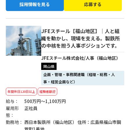
採用情報を見る
応募する
JFEスチール【福山地区】｜人と組
織を動かし、現場を支える。製鉄所
の中核を担う人事ポジションです。
JFEスチール株式会社/人事（福山地区）
岡山県
企画・管理・事務関連職（経理・総務・人
事・経営企画など）
年間休日120日以上
経験者歓迎
給与：
500万円～1,100万円
雇用形
正社員
態：
勤務地：
西日本製鉄所（福山地区） 住所：広島県福山市鋼
管町1番地