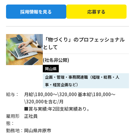
採用情報を見る
応募する
「物づくり」のプロフェッショナル
として
(社名非公開)
岡山県
企画・管理・事務関連職（経理・総務・人
事・経営企画など）
給与：
月給\180,000〜\320,000 基本給\180,000〜
\320,000を含む/月
■賞与実績:年2回支給実績あり。
雇用形
正社員
態：
勤務地：
岡山県井原市