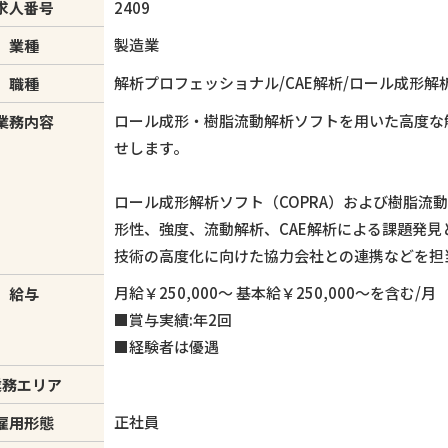
求人番号
2409
製造業
業種
解析プロフェッショナル/CAE解析/ロール成形解
職種
ロール成形・樹脂流動解析ソフトを用いた高度な
業務内容
せします。
ロール成形解析ソフト（COPRA）および樹脂流動解
形性、強度、流動解析、CAE解析による課題発
技術の高度化に向けた協力会社との連携などを担
月給￥250,000〜 基本給￥250,000〜を含む/月
給与
■賞与実績:年2回
■経験者は優遇
業務エリア
正社員
雇用形態