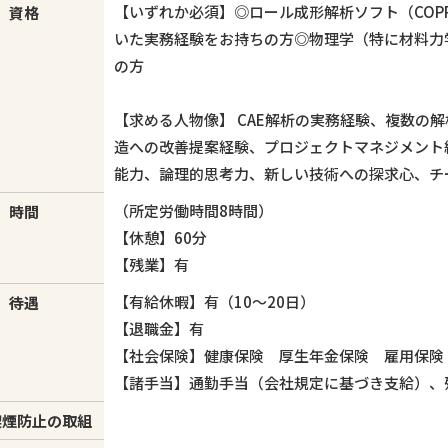
【いずれか必須】◎ロール成形解析ソフト（COPRA
資格
いた実務経験をお持ちの方◎物理学（特に材料力
の方
【求める人物像】 CAE解析の実務経験、複数の
造への改善提案経験、プロジェクトマネジメント
能力、論理的思考力、新しい技術への探求心、チ
（所定労働時間8時間）
時間
【休憩】60分
【残業】有
【有給休暇】有（10〜20日）
待遇
【退職金】有
【社会保険】健康保険 厚生年金保険 雇用保険
【諸手当】通勤手当（会社規定に基づき支給）、
喫煙防止の取組