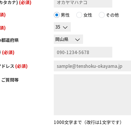
カタカナ)
(必須)
須)
男性
女性
その他
須)
の都道府県
号
(必須)
アドレス
(必須)
、ご質問等
1000文字まで（改行は1文字です）