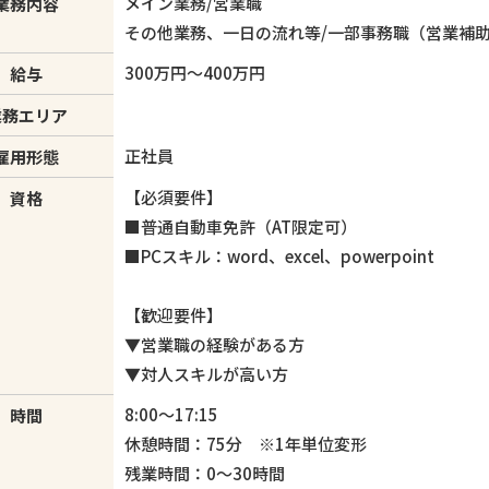
メイン業務/営
業務内容
その他業務、一日の流れ等/一部事務職（営業補
300万円〜400万円
給与
業務エリア
正社員
雇用形態
【必須要件】
資格
■普通自動車免許（AT限定可）
■PCスキル：word、excel、powerpoint
【歓迎要件】
▼営業職の経験がある方
▼対人スキルが高い方
8:00〜17:15
時間
休憩時間：75分 ※1年単位変形
残業時間：0〜30時間