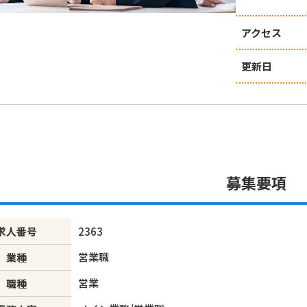
アクセス
更新日
募集要項
求人番号
2363
営業職
業種
営業
職種