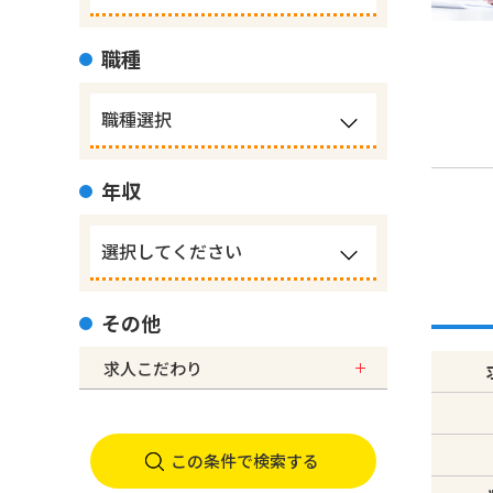
職種
年収
その他
求人こだわり