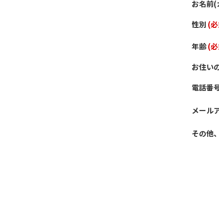
お名前(
性別
(必
年齢
(必
お住い
電話番
メール
その他